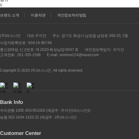
6
브랜드 소개
이용약관
개인정보처리방침
(주)퍼스나인
대표:우지안
주소: 경기도 화성시 남양읍 남양로 248-20, 2층
사업자등록번호 : 604-16-95746
통신판매업 신고번호: 제 2020-화성남양-0047 호
개인정보책임자 : 우지안
고객전화 : 031-355-1599
E-mail : wmhee124@naver.com
Copyright ⓒ 2020 (주)퍼스나인. All rights reserved.
Bank Info
우리은행 1005-303-951026 (예금주 : 우지안(퍼스나인))
농협 302-1434-1320-21 (예금주 : (주)퍼스나인)
Customer Center